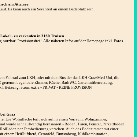
rach am Attersee
auf. Es kann auch ein Seeanteil an einem Badeplatz sein.
Lokal - zu verkaufen in 3160 Traisen
 nutzbar! Provisionsfrei ! Alle näheren Infos auf der Homepage inkl. Fotos.
em Fahrrad zum LKH, oder mit dem Bus der das LKH-Graz/Med-Uni, die
, 2 getrennt begehbare Zimmer, Küche, Bad/WC, Gartenmitbenutzung,
inkl. Heizung, Strom extra - PRIVAT - KEINE PROVISION
 bei Graz
e. Die Wohnfläche teilt sich auf in einen Vorraum, Wohnzimmer,
nd wurde sehr aufwändig kernsaniert - Böden, Türen, Fenster, Parkettboden.
 Rollläden per Fernbedienung versehen. Auch das Badezimmer mit einer
mit einem Heißluftherd, Ceranfeld, Dunstabzug, Kühlkombination,