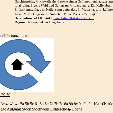
Geschirrspüler, Mikrowellenherd sowie einem Gefrierschrank ausgestattet
total ruhig. Eigene Wald und Garten zur Mitbenutzung. Ein Kellerabtei
Entkalkungsanlage im Keller sorgt dafür, dass Ihr Wasser absolut kalkfrei
Lage:
Millöckergasse 11
Anbieter:
Privat
Preis:
725.00 �
Originalinserat + Kontakt:
Immobilien Kalsdorf bei Graz
Region:
Steiermark/Graz Umgebung
mobilienanzeigen:
8 29 30
 3c 4a 4b 4c 5a 5b 5c 6a 6b 6c 7a 7b 7c 8a 8b 8c 9a 9b 9c 10a 10b 10c
iege Aufgang Stock Stockwerk Erdgescho� Ebene