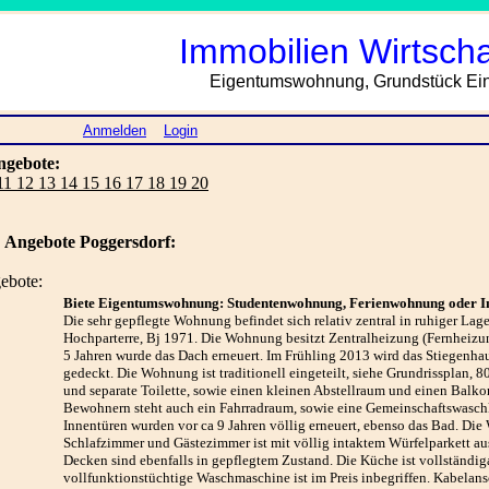
Immobilien Wirtsch
Eigentumswohnung, Grundstück Einf
Anmelden
Login
ngebote:
 11 12 13 14 15 16 17 18 19 20
Angebote Poggersdorf:
ebote:
Biete Eigentumswohnung: Studentenwohnung, Ferienwohnung oder I
Die sehr gepflegte Wohnung befindet sich relativ zentral in ruhiger Lag
Hochparterre, Bj 1971. Die Wohnung besitzt Zentralheizung (Fernheizung
5 Jahren wurde das Dach erneuert. Im Frühling 2013 wird das Stiegenh
gedeckt. Die Wohnung ist traditionell eingeteilt, siehe Grundrissplan
und separate Toilette, sowie einen kleinen Abstellraum und einen Balko
Bewohnern steht auch ein Fahrradraum, sowie eine Gemeinschaftswaschk
Innentüren wurden vor ca 9 Jahren völlig erneuert, ebenso das Bad. Di
Schlafzimmer und Gästezimmer ist mit völlig intaktem Würfelparkett a
Decken sind ebenfalls in gepflegtem Zustand. Die Küche ist vollständig
vollfunktionstüchtige Waschmaschine ist im Preis inbegriffen. Kabelans