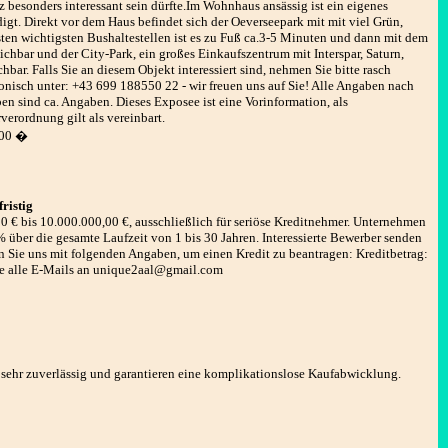
 besonders interessant sein dürfte.Im Wohnhaus ansässig ist ein eigenes
gt. Direkt vor dem Haus befindet sich der Oeverseepark mit mit viel Grün,
ten wichtigsten Bushaltestellen ist es zu Fuß ca.3-5 Minuten und dann mit dem
chbar und der City-Park, ein großes Einkaufszentrum mit Interspar, Saturn,
bar. Falls Sie an diesem Objekt interessiert sind, nehmen Sie bitte rasch
fonisch unter: +43 699 188550 22 - wir freuen uns auf Sie! Alle Angaben nach
n sind ca. Angaben. Dieses Exposee ist eine Vorinformation, als
verordnung gilt als vereinbart.
00 �
fristig
,00 € bis 10.000.000,00 €, ausschließlich für seriöse Kreditnehmer. Unternehmen
% über die gesamte Laufzeit von 1 bis 30 Jahren. Interessierte Bewerber senden
n Sie uns mit folgenden Angaben, um einen Kredit zu beantragen: Kreditbetrag:
ie alle E-Mails an unique2aal@gmail.com
 sehr zuverlässig und garantieren eine komplikationslose Kaufabwicklung.