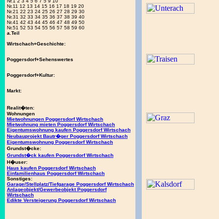
Nr.1 2 3 4 5 6 7 5 9 10
Nr.11 12 13 14 15 16 17 18 19 20
Nr.21 22 23 24 25 26 27 28 29 30
Nr.31 32 33 34 35 36 37 38 39 40
Nr.41 42 43 44 45 46 47 48 49 50
Nr.51 52 53 54 55 56 57 58 59 60
a.Teil
Wirtschach+Geschichte:
Poggersdorf+Sehenswertes
Poggersdorf+Kultur:
Markt:
Realit�ten:
Wohnungen
Mietwohnungen Poggersdorf Wirtschach
Mietwohnung mieten Poggersdorf Wirtschach
Eigentumswohnung kaufen Poggersdorf Wirtschach
Neubauprojekt Bautr�ger Poggersdorf Wirtschach
Eigentumswohnung Poggersdorf Wirtschach
Grundst�cke:
Grundst�ck kaufen Poggersdorf Wirtschach
H�user:
Haus kaufen Poggersdorf Wirtschach
Einfamilienhaus Poggersdorf Wirtschach
Sonstiges:
Garage/Stellplatz/Tiefgarage Poggersdorf Wirtschach
Anlageobjekt/Gewerbeobjekt Poggersdorf
Wirtschach
Edikte Versteigerung Poggersdorf Wirtschach