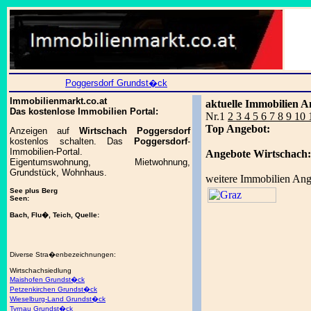
Poggersdorf Grundst�ck
Immobilienmarkt.co.at
aktuelle Immobilien A
Das kostenlose Immobilien Portal:
Nr.1
2 3 4 5 6 7 8 9 10
Top Angebot:
Anzeigen auf
Wirtschach Poggersdorf
kostenlos schalten. Das
Poggersdorf
-
Immobilien-Portal.
Angebote Wirtschach:
Eigentumswohnung, Mietwohnung,
Grundstück, Wohnhaus.
weitere Immobilien Ang
See plus Berg
Seen:
Bach, Flu�, Teich, Quelle:
Diverse Stra�enbezeichnungen:
Wirtschachsiedlung
Maishofen Grundst�ck
Petzenkirchen Grundst�ck
Wieselburg-Land Grundst�ck
Tyrnau Grundst�ck