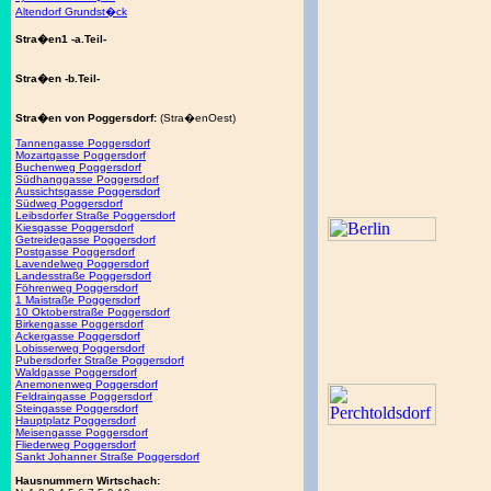
Altendorf Grundst�ck
Stra�en1 -a.Teil-
Stra�en -b.Teil-
Stra�en von Poggersdorf:
(Stra�enOest)
Tannengasse Poggersdorf
Mozartgasse Poggersdorf
Buchenweg Poggersdorf
Südhanggasse Poggersdorf
Aussichtsgasse Poggersdorf
Südweg Poggersdorf
Leibsdorfer Straße Poggersdorf
Kiesgasse Poggersdorf
Getreidegasse Poggersdorf
Postgasse Poggersdorf
Lavendelweg Poggersdorf
Landesstraße Poggersdorf
Föhrenweg Poggersdorf
1 Maistraße Poggersdorf
10 Oktoberstraße Poggersdorf
Birkengasse Poggersdorf
Ackergasse Poggersdorf
Lobisserweg Poggersdorf
Pubersdorfer Straße Poggersdorf
Waldgasse Poggersdorf
Anemonenweg Poggersdorf
Feldraingasse Poggersdorf
Steingasse Poggersdorf
Hauptplatz Poggersdorf
Meisengasse Poggersdorf
Fliederweg Poggersdorf
Sankt Johanner Straße Poggersdorf
Hausnummern Wirtschach: