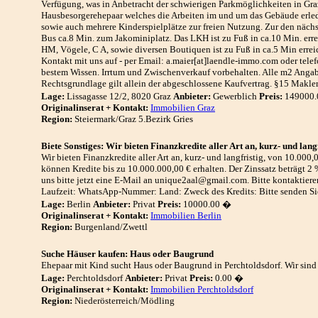
Verfügung, was in Anbetracht der schwierigen Parkmöglichkeiten in Graz
Hausbesorgerehepaar welches die Arbeiten im und um das Gebäude erledi
sowie auch mehrere Kinderspielplätze zur freien Nutzung. Zur den nächs
Bus ca.8 Min. zum Jakominiplatz. Das LKH ist zu Fuß in ca.10 Min. errei
HM, Vögele, C A, sowie diversen Boutiquen ist zu Fuß in ca.5 Min erreich
Kontakt mit uns auf - per Email: a.maier[at]laendle-immo.com oder tele
bestem Wissen. Irrtum und Zwischenverkauf vorbehalten. Alle m2 Angabe
Rechtsgrundlage gilt allein der abgeschlossene Kaufvertrag. §15 Makler
Lage:
Lissagasse 12/2, 8020 Graz
Anbieter:
Gewerblich
Preis:
149000.
Originalinserat + Kontakt:
Immobilien Graz
Region:
Steiermark/Graz 5.Bezirk Gries
Biete Sonstiges: Wir bieten Finanzkredite aller Art an, kurz- und lang
Wir bieten Finanzkredite aller Art an, kurz- und langfristig, von 10.000
können Kredite bis zu 10.000.000,00 € erhalten. Der Zinssatz beträgt 2 
uns bitte jetzt eine E-Mail an unique2aal@gmail.com. Bitte kontaktiere
Laufzeit: WhatsApp-Nummer: Land: Zweck des Kredits: Bitte senden S
Lage:
Berlin
Anbieter:
Privat
Preis:
10000.00 �
Originalinserat + Kontakt:
Immobilien Berlin
Region:
Burgenland/Zwettl
Suche Häuser kaufen: Haus oder Baugrund
Ehepaar mit Kind sucht Haus oder Baugrund in Perchtoldsdorf. Wir sind
Lage:
Perchtoldsdorf
Anbieter:
Privat
Preis:
0.00 �
Originalinserat + Kontakt:
Immobilien Perchtoldsdorf
Region:
Niederösterreich/Mödling