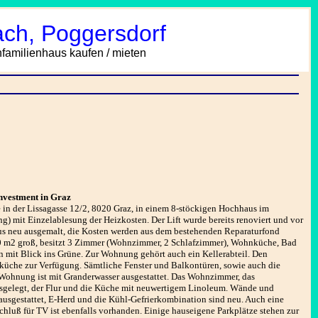
ach, Poggersdorf
amilienhaus kaufen / mieten
nvestment in Graz
e in der Lissagasse 12/2, 8020 Graz, in einem 8-stöckigen Hochhaus im
) mit Einzelablesung der Heizkosten. Der Lift wurde bereits renoviert und vor
aus neu ausgemalt, die Kosten werden aus dem bestehenden Reparaturfond
, 80 m2 groß, besitzt 3 Zimmer (Wohnzimmer, 2 Schlafzimmer), Wohnküche, Bad
n mit Blick ins Grüne. Zur Wohnung gehört auch ein Kellerabteil. Den
üche zur Verfügung. Sämtliche Fenster und Balkontüren, sowie auch die
e Wohnung ist mit Granderwasser ausgestattet. Das Wohnzimmer, das
usgelegt, der Flur und die Küche mit neuwertigem Linoleum. Wände und
ausgestattet, E-Herd und die Kühl-Gefrierkombination sind neu. Auch eine
chluß für TV ist ebenfalls vorhanden. Einige hauseigene Parkplätze stehen zur