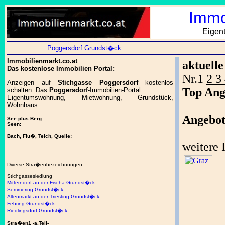
Immo
Eigen
Poggersdorf Grundst�ck
Immobilienmarkt.co.at
aktuell
Das kostenlose Immobilien Portal:
Nr.1
2 3
Anzeigen auf
Stichgasse Poggersdorf
kostenlos
Top Ang
schalten. Das
Poggersdorf
-Immobilien-Portal.
Eigentumswohnung, Mietwohnung, Grundstück,
Wohnhaus.
Angebot
See plus Berg
Seen:
Bach, Flu�, Teich, Quelle:
weitere
Diverse Stra�enbezeichnungen:
Stichgassesiedlung
Mitterndorf an der Fischa Grundst�ck
Semmering Grundst�ck
Altenmarkt an der Triesting Grundst�ck
Fehring Grundst�ck
Riedlingsdorf Grundst�ck
Stra�en1 -a.Teil-