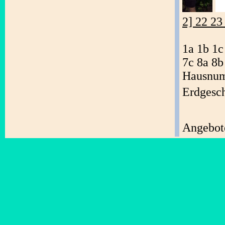
2] 22 23
1a 1b 1c
7c 8a 8b
Hausnum
Erdgesc
Angebote