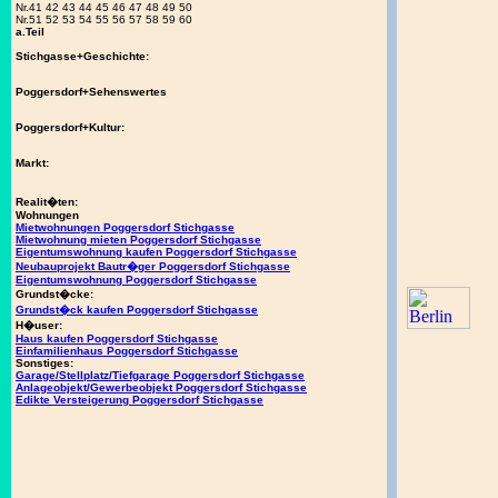
Nr.41 42 43 44 45 46 47 48 49 50
Nr.51 52 53 54 55 56 57 58 59 60
a.Teil
Stichgasse+Geschichte:
Poggersdorf+Sehenswertes
Poggersdorf+Kultur:
Markt:
Realit�ten:
Wohnungen
Mietwohnungen Poggersdorf Stichgasse
Mietwohnung mieten Poggersdorf Stichgasse
Eigentumswohnung kaufen Poggersdorf Stichgasse
Neubauprojekt Bautr�ger Poggersdorf Stichgasse
Eigentumswohnung Poggersdorf Stichgasse
Grundst�cke:
Grundst�ck kaufen Poggersdorf Stichgasse
H�user:
Haus kaufen Poggersdorf Stichgasse
Einfamilienhaus Poggersdorf Stichgasse
Sonstiges:
Garage/Stellplatz/Tiefgarage Poggersdorf Stichgasse
Anlageobjekt/Gewerbeobjekt Poggersdorf Stichgasse
Edikte Versteigerung Poggersdorf Stichgasse