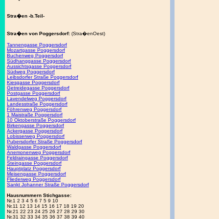
Stra�en -b.Teil-
Stra�en von Poggersdorf:
(Stra�enOest)
Tannengasse Poggersdorf
Mozartgasse Poggersdorf
Buchenweg Poggersdorf
Südhanggasse Poggersdorf
Aussichtsgasse Poggersdorf
Südweg Poggersdorf
Leibsdorfer Straße Poggersdorf
Kiesgasse Poggersdorf
Getreidegasse Poggersdorf
Postgasse Poggersdorf
Lavendelweg Poggersdorf
Landesstraße Poggersdorf
Föhrenweg Poggersdorf
1 Maistraße Poggersdorf
10 Oktoberstraße Poggersdorf
Birkengasse Poggersdorf
Ackergasse Poggersdorf
Lobisserweg Poggersdorf
Pubersdorfer Straße Poggersdorf
Waldgasse Poggersdorf
Anemonenweg Poggersdorf
Feldraingasse Poggersdorf
Steingasse Poggersdorf
Hauptplatz Poggersdorf
Meisengasse Poggersdorf
Fliederweg Poggersdorf
Sankt Johanner Straße Poggersdorf
Hausnummern Stichgasse:
Nr.1 2 3 4 5 6 7 5 9 10
Nr.11 12 13 14 15 16 17 18 19 20
Nr.21 22 23 24 25 26 27 28 29 30
Nr.31 32 33 34 35 36 37 38 39 40