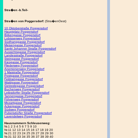
Stra�en -b.Teil-
Stra�en von Poggersdorf:
(Stra�enOest)
10 Oktoberstraße Poggersdorf
Hauptplatz Poggersdorf
Birkengasse Poggersdorf
Lobisserweg Poggersdorf
Südhanggasse Poggersdorf
Meisengasse Poggersdorf
Sankt Johanner Straße Poggersdorf
Aussichtsgasse Poggersdorf
Landesstraße Poggersdorf
Steingasse Poggersdorf
Kiesgasse Poggersdorf
Fliederweg Poggersdorf
Anemonenweg Poggersdorf
1 Maistraße Poggersdorf
Postgasse Poggersdorf
Feldraingasse Poggersdorf
Waldgasse Poggersdorf
Getreidegasse Poggersdorf
Buchenweg Poggersdorf
Leibsdorfer Straße Poggersdorf
Tannengasse Poggersdorf
Föhrenweg Poggersdorf
Mozartgasse Poggersdorf
Ackergasse Poggersdorf
Südweg Poggersdorf
Pubersdorfer Straße Poggersdorf
Lavendelweg Poggersdorf
Hausnummern Schleusenweg:
Nr.1 2 3 4 5 6 7 5 9 10
Nr.11 12 13 14 15 16 17 18 19 20
Nr.21 22 23 24 25 26 27 28 29 30
Nr.31 32 33 34 35 36 37 38 39 40