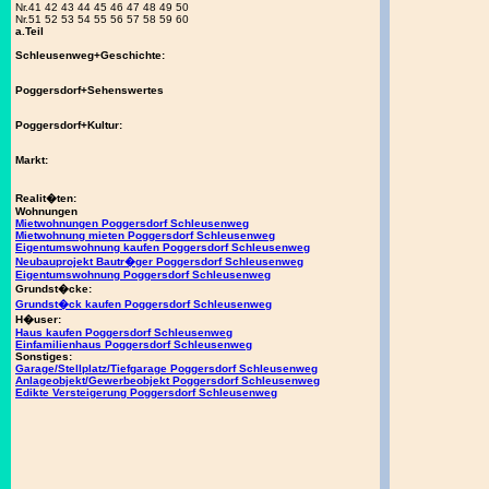
Nr.41 42 43 44 45 46 47 48 49 50
Nr.51 52 53 54 55 56 57 58 59 60
a.Teil
Schleusenweg+Geschichte:
Poggersdorf+Sehenswertes
Poggersdorf+Kultur:
Markt:
Realit�ten:
Wohnungen
Mietwohnungen Poggersdorf Schleusenweg
Mietwohnung mieten Poggersdorf Schleusenweg
Eigentumswohnung kaufen Poggersdorf Schleusenweg
Neubauprojekt Bautr�ger Poggersdorf Schleusenweg
Eigentumswohnung Poggersdorf Schleusenweg
Grundst�cke:
Grundst�ck kaufen Poggersdorf Schleusenweg
H�user:
Haus kaufen Poggersdorf Schleusenweg
Einfamilienhaus Poggersdorf Schleusenweg
Sonstiges:
Garage/Stellplatz/Tiefgarage Poggersdorf Schleusenweg
Anlageobjekt/Gewerbeobjekt Poggersdorf Schleusenweg
Edikte Versteigerung Poggersdorf Schleusenweg