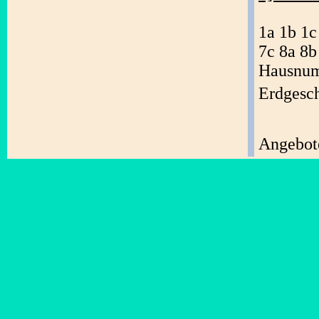
1a 1b 1c
7c 8a 8b
Hausnum
Erdgesc
Angebote