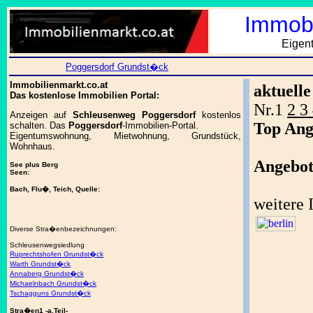
Immobi
Eigen
Poggersdorf Grundst�ck
Immobilienmarkt.co.at
aktuell
Das kostenlose Immobilien Portal:
Nr.1
2 3
Anzeigen auf
Schleusenweg Poggersdorf
kostenlos
Top Ang
schalten. Das
Poggersdorf
-Immobilien-Portal.
Eigentumswohnung, Mietwohnung, Grundstück,
Wohnhaus.
Angebot
See plus Berg
Seen:
Bach, Flu�, Teich, Quelle:
weitere
Diverse Stra�enbezeichnungen:
Schleusenwegsiedlung
Ruprechtshofen Grundst�ck
Warth Grundst�ck
Annaberg Grundst�ck
Michaelnbach Grundst�ck
Tschagguns Grundst�ck
Stra�en1 -a.Teil-