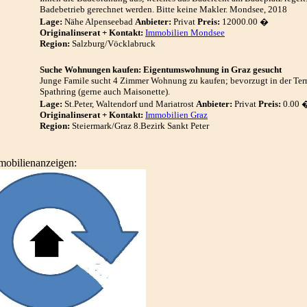
Badebetrieb gerechnet werden. Bitte keine Makler. Mondsee, 2018
Lage:
Nähe Alpenseebad
Anbieter:
Privat
Preis:
12000.00 �
Originalinserat + Kontakt:
Immobilien Mondsee
Region:
Salzburg/Vöcklabruck
Suche Wohnungen kaufen: Eigentumswohnung in Graz gesucht
Junge Famile sucht 4 Zimmer Wohnung zu kaufen; bevorzugt in der Terra
Spathring (gerne auch Maisonette).
Lage:
St.Peter, Waltendorf und Mariatrost
Anbieter:
Privat
Preis:
0.00 
Originalinserat + Kontakt:
Immobilien Graz
Region:
Steiermark/Graz 8.Bezirk Sankt Peter
mobilienanzeigen: