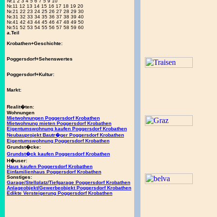
Nr.1 2 3 4 5 6 7 5 9 10
Nr.11 12 13 14 15 16 17 18 19 20
Nr.21 22 23 24 25 26 27 28 29 30
Nr.31 32 33 34 35 36 37 38 39 40
Nr.41 42 43 44 45 46 47 48 49 50
Nr.51 52 53 54 55 56 57 58 59 60
a.Teil
Krobathen+Geschichte:
Poggersdorf+Sehenswertes
Poggersdorf+Kultur:
Markt:
Realit�ten:
Wohnungen
Mietwohnungen Poggersdorf Krobathen
Mietwohnung mieten Poggersdorf Krobathen
Eigentumswohnung kaufen Poggersdorf Krobathen
Neubauprojekt Bautr�ger Poggersdorf Krobathen
Eigentumswohnung Poggersdorf Krobathen
Grundst�cke:
Grundst�ck kaufen Poggersdorf Krobathen
H�user:
Haus kaufen Poggersdorf Krobathen
Einfamilienhaus Poggersdorf Krobathen
Sonstiges:
Garage/Stellplatz/Tiefgarage Poggersdorf Krobathen
Anlageobjekt/Gewerbeobjekt Poggersdorf Krobathen
Edikte Versteigerung Poggersdorf Krobathen