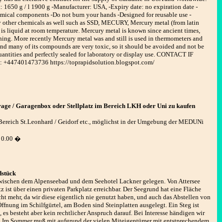
: 1650 g / l 1900 g -Manufacturer: USA, -Expiry date: no expiration date -
hemical components -Do not burn your hands -Designed for reusable use -
er chemicals as well such as SSD, MECURY, Mercury metal (from latin
t is liquid at room temperature. Mercury metal is known since ancient times,
hing. More recently Mercury metal was and still is used in thermometers and
and many of its compounds are very toxic, so it should be avoided and not be
quantities and perfectly sealed for laboratory or display use. CONTACT IF
+447401473736 https://toprapidsolution.blogspot.com/
age / Garagenbox oder Stellplatz im Bereich LKH oder Uni zu kaufen
 Bereich St.Leonhard / Geidorf etc., möglichst in der Umgebung der MEDUNi
0.00 �
dstück
 zwischen dem Alpenseebad und dem Seehotel Lackner gelegen. Von Attersee
z ist über einen privaten Parkplatz erreichbar. Der Seegrund hat eine Fläche
ht mehr, da wir diese eigentlich nie genutzt haben, und auch das Abstellen von
 Öffnung im Schilfgürtel, am Boden sind Steinplatten ausgelegt. Ein Steg ist
 es besteht aber kein rechtlicher Anspruch darauf. Bei Interesse händigen wir
t. Im Sommer muß mit aufgrund der vielen Miteigentümer mit entstprechendem