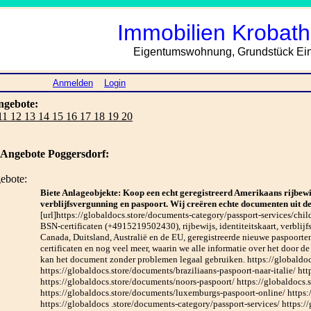
Immobilien Krobath
Eigentumswohnung, Grundstück Einf
Anmelden
Login
ngebote:
 11 12 13 14 15 16 17 18 19 20
Angebote Poggersdorf:
ebote:
Biete Anlageobjekte: Koop een echt geregistreerd Amerikaans rijbewij
verblijfsvergunning en paspoort. Wij creëren echte documenten uit de
[url]https://globaldocs.store/documents-category/passport-services/child
BSN-certificaten (+4915219502430), rijbewijs, identiteitskaart, verblij
Canada, Duitsland, Australië en de EU, geregistreerde nieuwe paspoorte
certificaten en nog veel meer, waarin we alle informatie over het door d
kan het document zonder problemen legaal gebruiken. https://globaldo
https://globaldocs.store/documents/braziliaans-paspoort-naar-italie/ ht
https://globaldocs.store/documents/noors-paspoort/ https://globaldocs
https://globaldocs.store/documents/luxemburgs-paspoort-online/ https
https://globaldocs .store/documents-category/passport-services/ https: