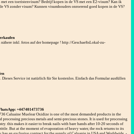
S met een toeristenvisum? Bedrijf kopen in de VS met een E2-visum? Kan ik
n de VS zonder visum? Kunnen visumhouders onroerend goed kopen in de VS?
verkaufen
s nähere inkl. fotos auf der homepage ! http://GeschaeftsLokal-zu-
fen
Dieses Service ist natürlich für Sie kostenlos. Einfach das Formular ausfüllen
 WhatsApp: +447401473736
 Caluaine Muelear Oxidize is one of the most demanded products in the
d processing precious metals and semi-precious stones. It is used for processing
ry. this makes it easier to break nails with bare hands after 10-20 seconds of
ttle. But at the moment of evaporation of heavy water, the rock returns to its
 has an exclusive contract for the supply of Caluanie in USA and Worldwide. -