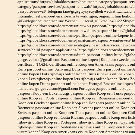
applications/ https://globaldocs.store/documents-category/passport-serv
category/passport-services/passport-renewals/ https://globaldocs.store
passport-renewal/ Telegram t.me/gsgsgwysyeuydbeh wechat.........wxid_
internationaal paspoort en rijbewijs te verkrijgen, ongeacht hun her
@Buylegitdocumentsonline Wechat.........wxid_r832tsd3e49u22 Skyp
https://globaldocs.store/documents/nieuw-vs-paspoort/ https://globaldoc
https://globaldocs.store/documents/nieuw-duits-paspoort/ https://glob
https://globaldocs.store/documents/pollisch-paspoort-online-kopen/ ht
https://globaldocs.store/documents/jamaicaans-paspoort-vernieuwen/ ht
https://globaldocs.store/documents-category/passport-services/new-pass
services/child-passport-applications/ https://globaldocs.store/document
https://globaldocs.store/documents/dutch-passport-online/ https://glob
gorgeavelson@gmail.com Paspoort online kopen | Koop een tweede pasp
certificaat | TOEFL-certificaat online Koop een Amerikaans paspoort o
Duits paspoort online | Aanvraag Duits paspoort Duits paspoort online A
online kopen Duits rijbewijs online kopen Duits rijbewijs online kopen 
kopen Lets rijbewijs online kopen Iers rijbewijs online kopen Nieuw-Ze
online kopen Deens paspoort online kopen Portugal Pass online kop
mailadres: gorgeavelson@gmail.com Portugees paspoort online kopen | 
paspoort Koop een Luxemburgs paspoort online Koop een Turks paspoor
online Koop een Pools paspoort online Koop een Roemeens paspoort on
Koop een Grieks paspoort online Koop een Hongaars paspoort online K
Roemeens paspoort online Koop een Sloveens paspoort online Koop ee
Zwitsers paspoort online Koop een Thais paspoort online Koop een Chi
paspoort online Koop een Costa Ricaans paspoort online Koop een Esti
rijbewijs online Koop een Portugees rijbewijs online Koop een Cypriot
rijbewijs online Koop een Nederlands rijbewijs online Koop een Noors 
visum kopen? Koop een Amerikaans visum Koop een Amerikaans visum 