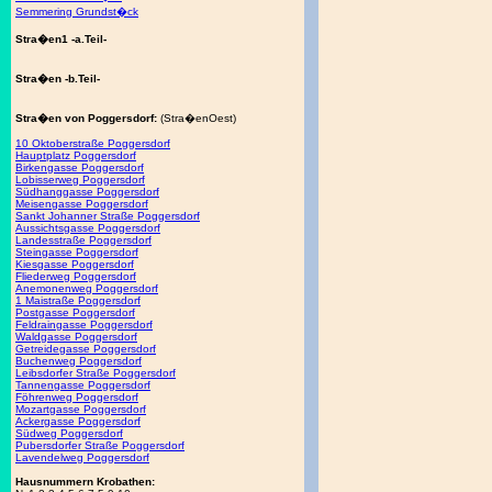
Semmering Grundst�ck
Stra�en1 -a.Teil-
Stra�en -b.Teil-
Stra�en von Poggersdorf:
(Stra�enOest)
10 Oktoberstraße Poggersdorf
Hauptplatz Poggersdorf
Birkengasse Poggersdorf
Lobisserweg Poggersdorf
Südhanggasse Poggersdorf
Meisengasse Poggersdorf
Sankt Johanner Straße Poggersdorf
Aussichtsgasse Poggersdorf
Landesstraße Poggersdorf
Steingasse Poggersdorf
Kiesgasse Poggersdorf
Fliederweg Poggersdorf
Anemonenweg Poggersdorf
1 Maistraße Poggersdorf
Postgasse Poggersdorf
Feldraingasse Poggersdorf
Waldgasse Poggersdorf
Getreidegasse Poggersdorf
Buchenweg Poggersdorf
Leibsdorfer Straße Poggersdorf
Tannengasse Poggersdorf
Föhrenweg Poggersdorf
Mozartgasse Poggersdorf
Ackergasse Poggersdorf
Südweg Poggersdorf
Pubersdorfer Straße Poggersdorf
Lavendelweg Poggersdorf
Hausnummern Krobathen: