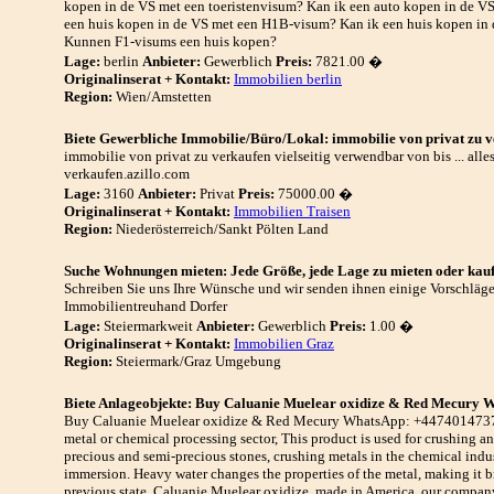
kopen in de VS met een toeristenvisum? Kan ik een auto kopen in de V
een huis kopen in de VS met een H1B-visum? Kan ik een huis kopen i
Kunnen F1-visums een huis kopen?
Lage:
berlin
Anbieter:
Gewerblich
Preis:
7821.00 �
Originalinserat + Kontakt:
Immobilien berlin
Region:
Wien/Amstetten
Biete Gewerbliche Immobilie/Büro/Lokal: immobilie von privat zu 
immobilie von privat zu verkaufen vielseitig verwendbar von bis ... alle
verkaufen.azillo.com
Lage:
3160
Anbieter:
Privat
Preis:
75000.00 �
Originalinserat + Kontakt:
Immobilien Traisen
Region:
Niederösterreich/Sankt Pölten Land
Suche Wohnungen mieten: Jede Größe, jede Lage zu mieten oder kau
Schreiben Sie uns Ihre Wünsche und wir senden ihnen einige Vorschläge. 
Immobilientreuhand Dorfer
Lage:
Steiermarkweit
Anbieter:
Gewerblich
Preis:
1.00 �
Originalinserat + Kontakt:
Immobilien Graz
Region:
Steiermark/Graz Umgebung
Biete Anlageobjekte: Buy Caluanie Muelear oxidize & Red Mecury
Buy Caluanie Muelear oxidize & Red Mecury WhatsApp: +447401473736
metal or chemical processing sector, This product is used for crushing an
precious and semi-precious stones, crushing metals in the chemical indust
immersion. Heavy water changes the properties of the metal, making it bri
previous state. Caluanie Muelear oxidize, made in America. our company