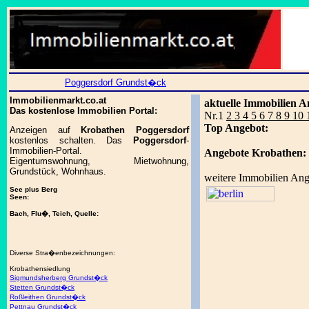
Poggersdorf Grundst�ck
Immobilienmarkt.co.at
aktuelle Immobilien A
Das kostenlose Immobilien Portal:
Nr.1
2 3 4 5 6 7 8 9 10
Top Angebot:
Anzeigen auf
Krobathen Poggersdorf
kostenlos schalten. Das
Poggersdorf
-
Immobilien-Portal.
Angebote Krobathen:
Eigentumswohnung, Mietwohnung,
Grundstück, Wohnhaus.
weitere Immobilien Ang
See plus Berg
Seen:
Bach, Flu�, Teich, Quelle:
Diverse Stra�enbezeichnungen:
Krobathensiedlung
Sigmundsherberg Grundst�ck
Stetten Grundst�ck
Roßleithen Grundst�ck
Pettnau Grundst�ck