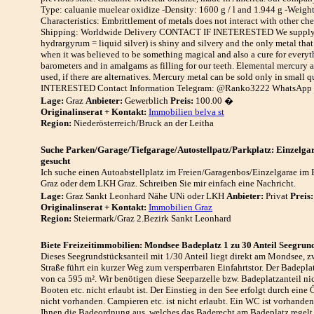
Type: caluanie muelear oxidize -Density: 1600 g / l and 1.944 g -Weight
Characteristics: Embrittlement of metals does not interact with other c
Shipping: Worldwide Delivery CONTACT IF INETERESTED We supply oth
hydrargyrum = liquid silver) is shiny and silvery and the only metal tha
when it was believed to be something magical and also a cure for everyt
barometers and in amalgams as filling for our teeth. Elemental mercury 
used, if there are alternatives. Mercury metal can be sold only in small 
INTERESTED Contact Information Telegram: @Ranko3222 WhatsApp : 
Lage:
Graz
Anbieter:
Gewerblich
Preis:
100.00 �
Originalinserat + Kontakt:
Immobilien belva st
Region:
Niederösterreich/Bruck an der Leitha
Suche Parken/Garage/Tiefgarage/Autostellpatz/Parkplatz: Einzelgar
gesucht
Ich suche einen Autoabstellplatz im Freien/Garagenbos/Einzelgarae im
Graz oder dem LKH Graz. Schreiben Sie mir einfach eine Nachricht.
Lage:
Graz Sankt Leonhard Nähe UNi oder LKH
Anbieter:
Privat
Preis:
Originalinserat + Kontakt:
Immobilien Graz
Region:
Steiermark/Graz 2.Bezirk Sankt Leonhard
Biete Freizeitimmobilien: Mondsee Badeplatz 1 zu 30 Anteil Seegrun
Dieses Seegrundstücksanteil mit 1/30 Anteil liegt direkt am Mondsee,
Straße führt ein kurzer Weg zum versperrbaren Einfahrtstor. Der Badeplat
von ca 595 m². Wir benötigen diese Seeparzelle bzw. Badeplatzanteil nic
Booten etc. nicht erlaubt ist. Der Einstieg in den See erfolgt durch eine
nicht vorhanden. Campieren etc. ist nicht erlaubt. Ein WC ist vorhanden,
Ihnen die Badeordnung aus, welches das Baderecht am Badeplatz regel