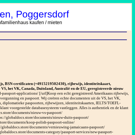
en, Poggersdorf
amilienhaus kaufen / mieten
s, BSN-certificaten (+4915219502430), rijbewijs, identiteitskaart,
 VS, het VK, Canada, Duitsland, Australië en de EU, geregistreerde nieuw
-passport-applications/ [/url]Koop een echt geregistreerd Amerikaans rijbewijs,
fsvergunning en paspoort. Wij creëren echte documenten uit de VS, het VK,
n, diplomatieke paspoorten, rijbewijzen, identiteitskaarten, IELTS/TOEFL-
e klant voorgestelde databasesysteem vastleggen. Alles is authentiek en de klant
cs.store/documents/nieuw-vs-paspoort/
tps://globaldocs.store/documents/nieuw-duits-paspoort/
.store/documents/koop-polish-paspoort-online/
://globaldocs.store/documents/vernieuwing-jamaicaans-paspoort/
//globaldocs.store/documents-category/passport-services/new-passport-